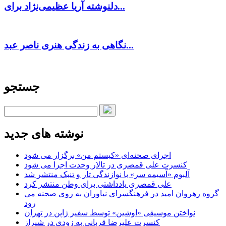
دلنوشته آریا عظیمی‌نژاد برای...
نگاهی به زندگی هنری ناصر عبد...
جستجو
نوشته های جدید
اجرای صحنه‌ای «کیستم من» برگزار می شود
کنسرت علی قمصری در تالار وحدت اجرا می شود
آلبوم «آسیمه سر» با نوازندگی تار و تنبک منتشر شد
علی قمصری یادداشتی برای وطن منتشر کرد
گروه رهروان امید در فرهنگسرای نیاوران به روی صحنه می
رود
نواختن موسیقی «اوشین» توسط سفیر ژاپن در تهران
کنسرت علیرضا قربانی به زودی در شیراز