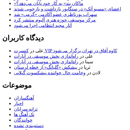
«ماکان بند» به کار خود پایان می‌دهد؟
اعضای «مسیو اَتک» در سنگاپور بازداشت و بازجویی شدند
سهراب پورناظری عضو آکادمی «گرمی» شد
مرکز موسیقی حوزه هنری آلبوم منتشر کرد
آثار مجید انتظامی اجرا می‌شود
دیدگاه کاربران
کنسرت VIP کاوه آفاق در تهران برگزار می‌شود
علی
در
علی
در
راه‌اندازی بخش موسیقی در آپارات
سینا
در
راه‌اندازی بخش موسیقی در آپارات
ثریا
در
پیشکش «گلبانگ» از خطه لرستان
لادن
در
وخامت حال خواننده پیشکسوت گیلانی
موضوعات
آهنگسازان
اخبار
ترانه سرایان
تک آهنگ ها
خوانندگان
دسته‌بندی نشده