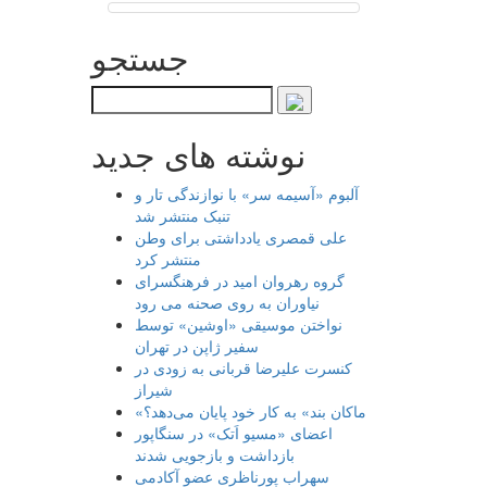
جستجو
نوشته های جدید
آلبوم «آسیمه سر» با نوازندگی تار و
تنبک منتشر شد
علی قمصری یادداشتی برای وطن
منتشر کرد
گروه رهروان امید در فرهنگسرای
نیاوران به روی صحنه می رود
نواختن موسیقی «اوشین» توسط
سفیر ژاپن در تهران
کنسرت علیرضا قربانی به زودی در
شیراز
«ماکان بند» به کار خود پایان می‌دهد؟
اعضای «مسیو اَتک» در سنگاپور
بازداشت و بازجویی شدند
سهراب پورناظری عضو آکادمی