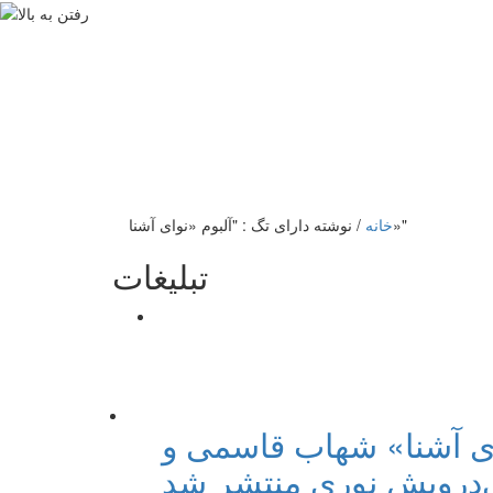
نوشته دارای تگ : "آلبوم «نوای آشنا»"
خانه
/
تبلیغات
ای آشنا» شهاب قاسمی و
‌درویش نوری منتشر شد