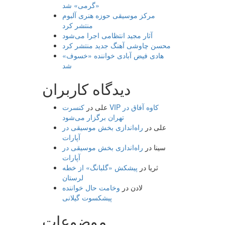
«گرمی» شد
مرکز موسیقی حوزه هنری آلبوم
منتشر کرد
آثار مجید انتظامی اجرا می‌شود
محسن چاوشی آهنگ جدید منتشر کرد
هادی فیض آبادی خواننده «خسوف»
شد
دیدگاه کاربران
علی
در
کنسرت VIP کاوه آفاق در
تهران برگزار می‌شود
علی
در
راه‌اندازی بخش موسیقی در
آپارات
سینا
در
راه‌اندازی بخش موسیقی در
آپارات
ثریا
در
پیشکش «گلبانگ» از خطه
لرستان
لادن
در
وخامت حال خواننده
پیشکسوت گیلانی
موضوعات