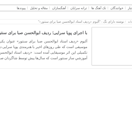
بار
خوانندگان
تک آهنگ ها
ترانه سرایان
آهنگسازان
مقاله و تحلیل
پیوندها
نوشته دارای تگ : "آلبوم «ردیف استاد ابوالحسن صبا برای سنتور»"
انه
/
با اجرای پویا سرایی؛ ردیف ابوالحسن صبا برای سنتو
آلبوم «ردیف استاد ابوالحسن صبا برای سنتور» عنوان یک
موسیقی است که طی روزهای اخیر با هنرمندی پویا سرایی 
تکمیلی این اثر موسیقایی آمده است: «ردیف استاد ابوالحسن 
آموزشیِ ساز سنتور است که سال‌ها پیش توسط شاگردان صبا