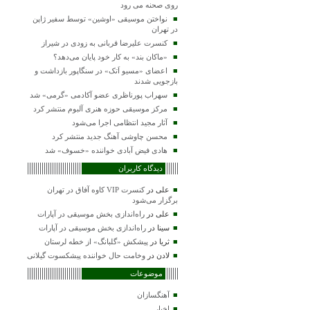
روی صحنه می رود
نواختن موسیقی «اوشین» توسط سفیر ژاپن
در تهران
کنسرت علیرضا قربانی به زودی در شیراز
«ماکان بند» به کار خود پایان می‌دهد؟
اعضای «مسیو اَتک» در سنگاپور بازداشت و
بازجویی شدند
سهراب پورناظری عضو آکادمی «گرمی» شد
مرکز موسیقی حوزه هنری آلبوم منتشر کرد
آثار مجید انتظامی اجرا می‌شود
محسن چاوشی آهنگ جدید منتشر کرد
هادی فیض آبادی خواننده «خسوف» شد
دیدگاه کاربران
علی
در
کنسرت VIP کاوه آفاق در تهران
برگزار می‌شود
علی
در
راه‌اندازی بخش موسیقی در آپارات
سینا
در
راه‌اندازی بخش موسیقی در آپارات
ثریا
در
پیشکش «گلبانگ» از خطه لرستان
لادن
در
وخامت حال خواننده پیشکسوت گیلانی
موضوعات
آهنگسازان
اخبار