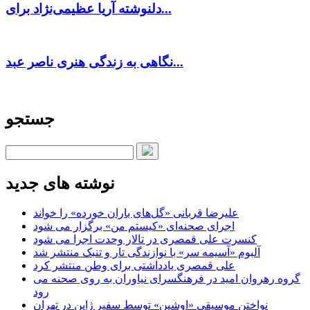
دلنوشته آریا عظیمی‌نژاد برای...
نگاهی به زندگی هنری ناصر عبد...
جستجو
نوشته های جدید
علیرضا قربانی «گل‌های باران خورده» را خواند
اجرای صحنه‌ای «کیستم من» برگزار می شود
کنسرت علی قمصری در تالار وحدت اجرا می شود
آلبوم «آسیمه سر» با نوازندگی تار و تنبک منتشر شد
علی قمصری یادداشتی برای وطن منتشر کرد
گروه رهروان امید در فرهنگسرای نیاوران به روی صحنه می
رود
نواختن موسیقی «اوشین» توسط سفیر ژاپن در تهران