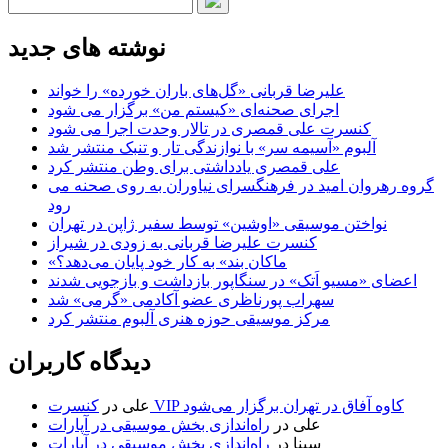
نوشته های جدید
علیرضا قربانی «گل‌های باران خورده» را خواند
اجرای صحنه‌ای «کیستم من» برگزار می شود
کنسرت علی قمصری در تالار وحدت اجرا می شود
آلبوم «آسیمه سر» با نوازندگی تار و تنبک منتشر شد
علی قمصری یادداشتی برای وطن منتشر کرد
گروه رهروان امید در فرهنگسرای نیاوران به روی صحنه می
رود
نواختن موسیقی «اوشین» توسط سفیر ژاپن در تهران
کنسرت علیرضا قربانی به زودی در شیراز
«ماکان بند» به کار خود پایان می‌دهد؟
اعضای «مسیو اَتک» در سنگاپور بازداشت و بازجویی شدند
سهراب پورناظری عضو آکادمی «گرمی» شد
مرکز موسیقی حوزه هنری آلبوم منتشر کرد
دیدگاه کاربران
کنسرت VIP کاوه آفاق در تهران برگزار می‌شود
علی
در
علی
در
راه‌اندازی بخش موسیقی در آپارات
سینا
در
راه‌اندازی بخش موسیقی در آپارات