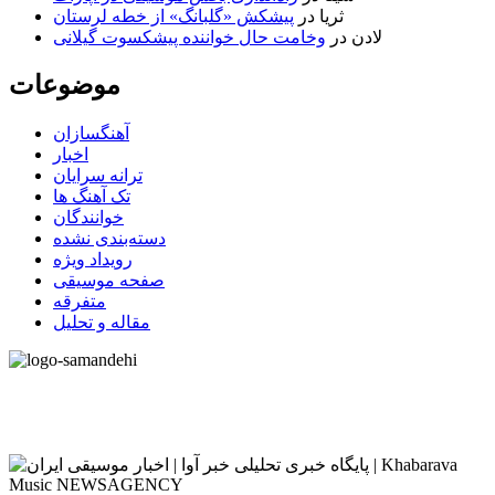
ثریا
در
پیشکش «گلبانگ» از خطه لرستان
لادن
در
وخامت حال خواننده پیشکسوت گیلانی
موضوعات
آهنگسازان
اخبار
ترانه سرایان
تک آهنگ ها
خوانندگان
دسته‌بندی نشده
رویداد ویژه
صفحه موسیقی
متفرقه
مقاله و تحلیل