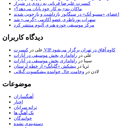
کنسرت علیرضا قربانی به زودی در شیراز
«ماکان بند» به کار خود پایان می‌دهد؟
اعضای «مسیو اَتک» در سنگاپور بازداشت و بازجویی شدند
سهراب پورناظری عضو آکادمی «گرمی» شد
مرکز موسیقی حوزه هنری آلبوم منتشر کرد
دیدگاه کاربران
کنسرت VIP کاوه آفاق در تهران برگزار می‌شود
علی
در
علی
در
راه‌اندازی بخش موسیقی در آپارات
سینا
در
راه‌اندازی بخش موسیقی در آپارات
ثریا
در
پیشکش «گلبانگ» از خطه لرستان
لادن
در
وخامت حال خواننده پیشکسوت گیلانی
موضوعات
آهنگسازان
اخبار
ترانه سرایان
تک آهنگ ها
خوانندگان
دسته‌بندی نشده