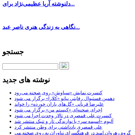
دلنوشته آریا عظیمی‌نژاد برای...
نگاهی به زندگی هنری ناصر عبد...
جستجو
نوشته های جدید
کنسرت‌ نمایش «سیاوش» روی صحنه می‌رود
دهمین فستیوال رقابتی پیانو «کلارا» برگزار می شود
علیرضا قربانی «گل‌های باران خورده» را خواند
اجرای صحنه‌ای «کیستم من» برگزار می شود
کنسرت علی قمصری در تالار وحدت اجرا می شود
آلبوم «آسیمه سر» با نوازندگی تار و تنبک منتشر شد
علی قمصری یادداشتی برای وطن منتشر کرد
گروه رهروان امید در فرهنگسرای نیاوران به روی صحنه می