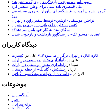
آلبوم «آسیمه سر» با نوازندگی تار و تنبک منتشر شد
علی قمصری یادداشتی برای وطن منتشر کرد
گروه رهروان امید در فرهنگسرای نیاوران به روی صحنه می
رود
نواختن موسیقی «اوشین» توسط سفیر ژاپن در تهران
کنسرت علیرضا قربانی به زودی در شیراز
«ماکان بند» به کار خود پایان می‌دهد؟
اعضای «مسیو اَتک» در سنگاپور بازداشت و بازجویی شدند
دیدگاه کاربران
کنسرت VIP کاوه آفاق در تهران برگزار می‌شود
علی
در
علی
در
راه‌اندازی بخش موسیقی در آپارات
سینا
در
راه‌اندازی بخش موسیقی در آپارات
ثریا
در
پیشکش «گلبانگ» از خطه لرستان
لادن
در
وخامت حال خواننده پیشکسوت گیلانی
موضوعات
آهنگسازان
اخبار
ترانه سرایان
تک آهنگ ها