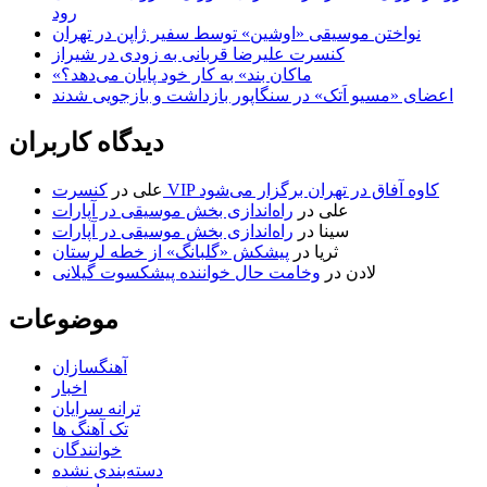
رود
نواختن موسیقی «اوشین» توسط سفیر ژاپن در تهران
کنسرت علیرضا قربانی به زودی در شیراز
«ماکان بند» به کار خود پایان می‌دهد؟
اعضای «مسیو اَتک» در سنگاپور بازداشت و بازجویی شدند
دیدگاه کاربران
کنسرت VIP کاوه آفاق در تهران برگزار می‌شود
علی
در
علی
در
راه‌اندازی بخش موسیقی در آپارات
سینا
در
راه‌اندازی بخش موسیقی در آپارات
ثریا
در
پیشکش «گلبانگ» از خطه لرستان
لادن
در
وخامت حال خواننده پیشکسوت گیلانی
موضوعات
آهنگسازان
اخبار
ترانه سرایان
تک آهنگ ها
خوانندگان
دسته‌بندی نشده