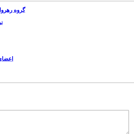
گروه رهروا
ن
اعضای 