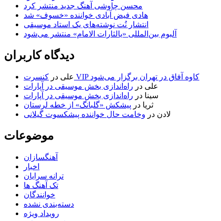
محسن چاوشی آهنگ جدید منتشر کرد
هادی فیض آبادی خواننده «خسوف» شد
انتشار نُت نوشته‌های یک استاد موسیقی
آلبوم بین‌المللی «یالثارات الامام» منتشر می‌شود
دیدگاه کاربران
کنسرت VIP کاوه آفاق در تهران برگزار می‌شود
علی
در
علی
در
راه‌اندازی بخش موسیقی در آپارات
سینا
در
راه‌اندازی بخش موسیقی در آپارات
ثریا
در
پیشکش «گلبانگ» از خطه لرستان
لادن
در
وخامت حال خواننده پیشکسوت گیلانی
موضوعات
آهنگسازان
اخبار
ترانه سرایان
تک آهنگ ها
خوانندگان
دسته‌بندی نشده
رویداد ویژه