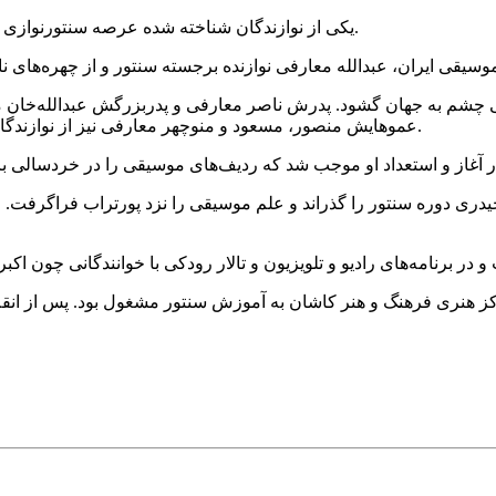
یکی از نوازندگان شناخته شده عرصه سنتورنوازی روز جمعه پانزدهم خرداد در سن هشتاد سالگی دار فانی را وداع گفت.
نواده‌ای کاملاً موسیقایی چشم به جهان گشود. پدرش ناصر معارفی و پدربزرگش عب
عموهایش منصور، مسعود و منوچهر معارفی نیز از نوازندگان معروف رادیو و اعضای گروه «برادران معارفی» به شمار می‌رفتند.
د محمد حیدری دوره سنتور را گذراند و علم موسیقی را نزد پورتراب فراگرفت.
در مرکز هنری فرهنگ و هنر کاشان به آموزش سنتور مشغول بود. پس از انق