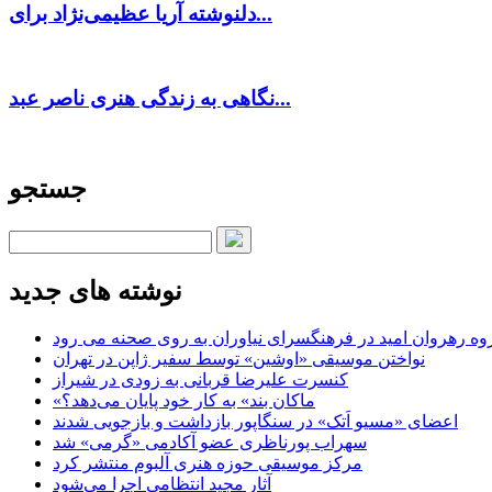
دلنوشته آریا عظیمی‌نژاد برای...
نگاهی به زندگی هنری ناصر عبد...
جستجو
نوشته های جدید
وه رهروان امید در فرهنگسرای نیاوران به روی صحنه می رود
نواختن موسیقی «اوشین» توسط سفیر ژاپن در تهران
کنسرت علیرضا قربانی به زودی در شیراز
«ماکان بند» به کار خود پایان می‌دهد؟
اعضای «مسیو اَتک» در سنگاپور بازداشت و بازجویی شدند
سهراب پورناظری عضو آکادمی «گرمی» شد
مرکز موسیقی حوزه هنری آلبوم منتشر کرد
آثار مجید انتظامی اجرا می‌شود