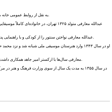
به نقل از روابط عمومی خانه موسیقی ایران، عبدالله معارفی نوازنده برجسته سنتور و از چهره‌های نام‌آشنای موسیقی ایران، جمعه ۱۵ خرداد در سن ۸۰ سالگی درگذشت.
عبدالله معارفی متولد ۱۳۲۵ تهران، در خا
عبدالله معارفی نواختن سنتور را از کودکی و با راهنمایی پدر آغاز و استعداد او موجب شد که ردیف‌های موسیقی را در خردسالی با سنتور بیاموزد و نخستین برنامه رادیویی خود را در ۷ سالگی اجرا کند.
او در سال ۱۳۴۳ وارد هنرستان موسیقی ملی شبانه شد و نز
معارفی سال‌ها با ارکستر امیر جاهد همکاری داشت و در برنامه‌های رادیو و تلویزیون و تالار رودکی با خوانندگانی چون اکبر گلپایگانی، محمودی خوانساری و یونس دردشتی به نوازندگی پرداخت.
در سال ۱۳۵۵ به مدت یک سال از سوی وزارت فرهنگ و هنر 