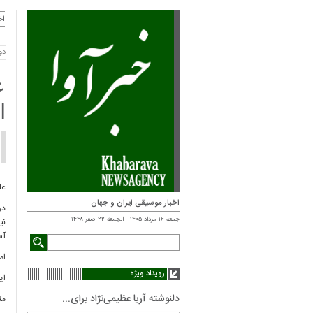
اخ
دوشنبه 
ع
ا
عل
اخبار موسیقی ایران و جهان
در
جمعه ۱۶ مرداد ۱۴۰۵ - الجمعة ۲۲ صفر ۱۴۴۸
نی
آس
ام
رویداد ویژه
ای
دلنوشته آریا عظیمی‌نژاد برای...
من