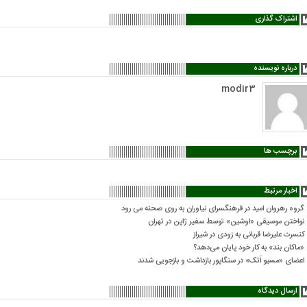
اشتراک گذاری
درباره نویسنده
modir3
برچسب ها
اخبار مرتبط
گروه رهروان امید در فرهنگسرای نیاوران به روی صحنه می رود
نواختن موسیقی «اوشین» توسط سفیر ژاپن در تهران
کنسرت علیرضا قربانی به زودی در شیراز
«ماکان بند» به کار خود پایان می‌دهد؟
اعضای «مسیو اَتک» در سنگاپور بازداشت و بازجویی شدند
ارسال دیدگاه