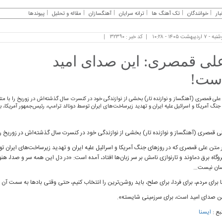
بار
خوانندگان
تک آهنگ ها
ترانه سرایان
آهنگسازان
مقاله و تحلیل
پیوندها
- ۷ اردیبهشت ۱۴۰۵ - ۱۰:۲۸
کد خبر : ۳۲۳۹۰
لی قمصری: این صدای امید
ست!
علی قمصری (آهنگساز و نوازنده تار) بخشی از نوازندگی خود در کنسرت سال گذشته‌اش در زوریخ را با 
جنگ آمریکا و اسرائیل علیه ایران و تهدید زیرساخت‌های ایران توسط دونالد ترامپ، رئیس‌جمهور آمریکا، با 
ی قمصری (آهنگساز و نوازنده تار) بخشی از نوازندگی خود در کنسرت سال گذشته‌اش در زوریخ را
 متن علی قمصری که در روزهای جنگ آمریکا و اسرائیل علیه ایران و تهدید زیرساخت‌های ایران توس
روگاه برق دماوند و تارنوازی نامش بر سر زبان‌ها افتاد، آمده است: «در دل این همه سر و صدا، 
ان نیست…
ا برای مردم، برای فردا، برای صلح، باید روشن‌ترین را انتخاب کنیم، حتی وقتی بادها به سمت آن ب
ن صدای امید است، برای سرزمینی شایسته».
بع :
ایسنا