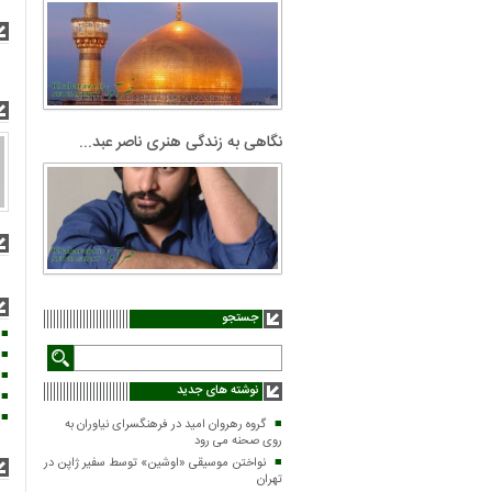
نگاهی به زندگی هنری ناصر عبد...
جستجو
نوشته های جدید
گروه رهروان امید در فرهنگسرای نیاوران به
روی صحنه می رود
نواختن موسیقی «اوشین» توسط سفیر ژاپن در
تهران