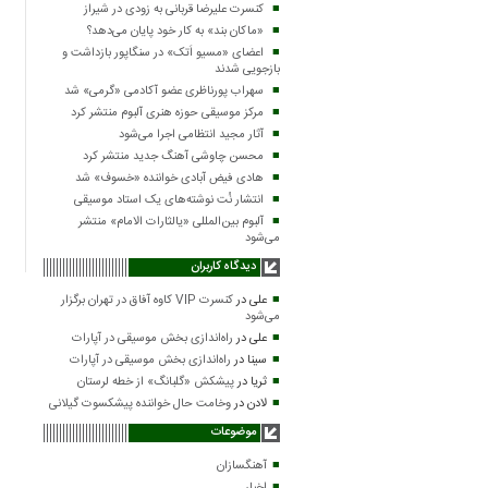
کنسرت علیرضا قربانی به زودی در شیراز
«ماکان بند» به کار خود پایان می‌دهد؟
اعضای «مسیو اَتک» در سنگاپور بازداشت و
بازجویی شدند
سهراب پورناظری عضو آکادمی «گرمی» شد
مرکز موسیقی حوزه هنری آلبوم منتشر کرد
آثار مجید انتظامی اجرا می‌شود
محسن چاوشی آهنگ جدید منتشر کرد
هادی فیض آبادی خواننده «خسوف» شد
انتشار نُت نوشته‌های یک استاد موسیقی
آلبوم بین‌المللی «یالثارات الامام» منتشر
می‌شود
دیدگاه کاربران
علی
در
کنسرت VIP کاوه آفاق در تهران برگزار
می‌شود
علی
در
راه‌اندازی بخش موسیقی در آپارات
سینا
در
راه‌اندازی بخش موسیقی در آپارات
ثریا
در
پیشکش «گلبانگ» از خطه لرستان
لادن
در
وخامت حال خواننده پیشکسوت گیلانی
موضوعات
آهنگسازان