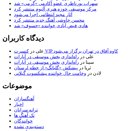
سهراب پورناظری عضو آکادمی «گرمی» شد
مرکز موسیقی حوزه هنری آلبوم منتشر کرد
آثار مجید انتظامی اجرا می‌شود
محسن چاوشی آهنگ جدید منتشر کرد
هادی فیض آبادی خواننده «خسوف» شد
دیدگاه کاربران
کنسرت VIP کاوه آفاق در تهران برگزار می‌شود
علی
در
علی
در
راه‌اندازی بخش موسیقی در آپارات
سینا
در
راه‌اندازی بخش موسیقی در آپارات
ثریا
در
پیشکش «گلبانگ» از خطه لرستان
لادن
در
وخامت حال خواننده پیشکسوت گیلانی
موضوعات
آهنگسازان
اخبار
ترانه سرایان
تک آهنگ ها
خوانندگان
دسته‌بندی نشده