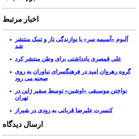
اخبار مرتبط
آلبوم «آسیمه سر» با نوازندگی تار و تنبک منتشر
شد
علی قمصری یادداشتی برای وطن منتشر کرد
گروه رهروان امید در فرهنگسرای نیاوران به روی
صحنه می رود
نواختن موسیقی «اوشین» توسط سفیر ژاپن در
تهران
کنسرت علیرضا قربانی به زودی در شیراز
ارسال دیدگاه