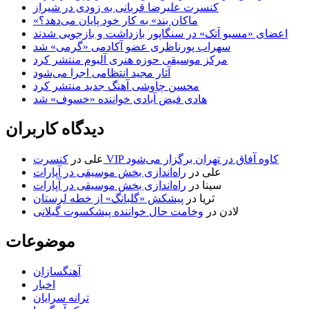
کنسرت علیرضا قربانی به زودی در شیراز
«ماکان بند» به کار خود پایان می‌دهد؟
اعضای «مسیو اَتک» در سنگاپور بازداشت و بازجویی شدند
سهراب پورناظری عضو آکادمی «گرمی» شد
مرکز موسیقی حوزه هنری آلبوم منتشر کرد
آثار مجید انتظامی اجرا می‌شود
محسن چاوشی آهنگ جدید منتشر کرد
هادی فیض آبادی خواننده «خسوف» شد
دیدگاه کاربران
کنسرت VIP کاوه آفاق در تهران برگزار می‌شود
علی
در
علی
در
راه‌اندازی بخش موسیقی در آپارات
سینا
در
راه‌اندازی بخش موسیقی در آپارات
ثریا
در
پیشکش «گلبانگ» از خطه لرستان
لادن
در
وخامت حال خواننده پیشکسوت گیلانی
موضوعات
آهنگسازان
اخبار
ترانه سرایان