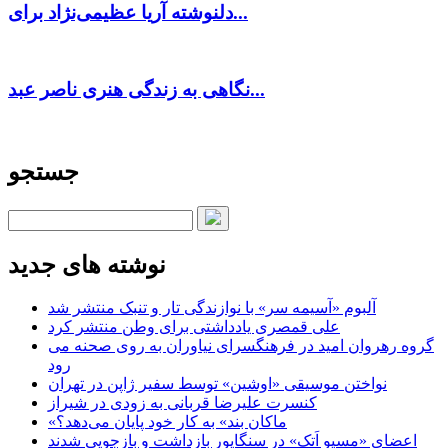
دلنوشته آریا عظیمی‌نژاد برای...
نگاهی به زندگی هنری ناصر عبد...
جستجو
نوشته های جدید
آلبوم «آسیمه سر» با نوازندگی تار و تنبک منتشر شد
علی قمصری یادداشتی برای وطن منتشر کرد
گروه رهروان امید در فرهنگسرای نیاوران به روی صحنه می
رود
نواختن موسیقی «اوشین» توسط سفیر ژاپن در تهران
کنسرت علیرضا قربانی به زودی در شیراز
«ماکان بند» به کار خود پایان می‌دهد؟
اعضای «مسیو اَتک» در سنگاپور بازداشت و بازجویی شدند