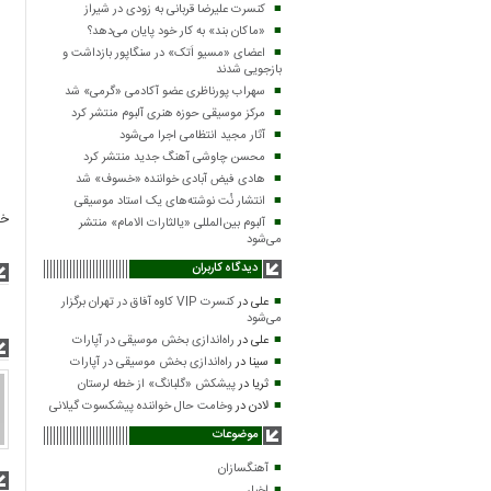
کنسرت علیرضا قربانی به زودی در شیراز
«ماکان بند» به کار خود پایان می‌دهد؟
اعضای «مسیو اَتک» در سنگاپور بازداشت و
بازجویی شدند
سهراب پورناظری عضو آکادمی «گرمی» شد
مرکز موسیقی حوزه هنری آلبوم منتشر کرد
آثار مجید انتظامی اجرا می‌شود
محسن چاوشی آهنگ جدید منتشر کرد
هادی فیض آبادی خواننده «خسوف» شد
انتشار نُت نوشته‌های یک استاد موسیقی
خب
آلبوم بین‌المللی «یالثارات الامام» منتشر
می‌شود
دیدگاه کاربران
علی
در
کنسرت VIP کاوه آفاق در تهران برگزار
می‌شود
علی
در
راه‌اندازی بخش موسیقی در آپارات
سینا
در
راه‌اندازی بخش موسیقی در آپارات
ثریا
در
پیشکش «گلبانگ» از خطه لرستان
لادن
در
وخامت حال خواننده پیشکسوت گیلانی
موضوعات
آهنگسازان