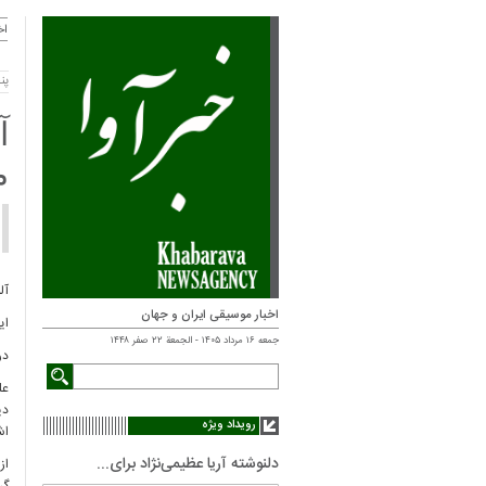
اخ
پنجشنب
آ
م
آل
اخبار موسیقی ایران و جهان
ای
جمعه ۱۶ مرداد ۱۴۰۵ - الجمعة ۲۲ صفر ۱۴۴۸
در
عل
دی
رویداد ویژه
اش
دلنوشته آریا عظیمی‌نژاد برای...