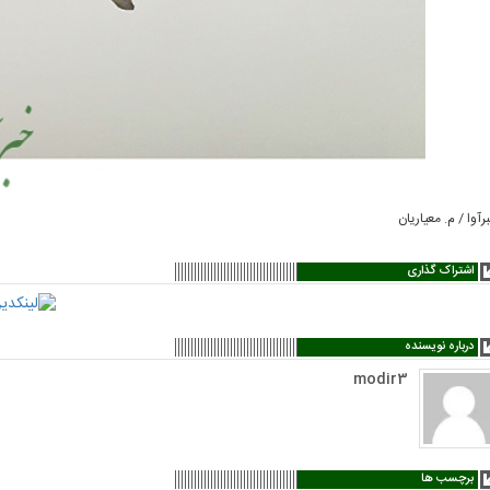
رآوا / م. معیاریان
اشتراک گذاری
درباره نویسنده
modir3
برچسب ها