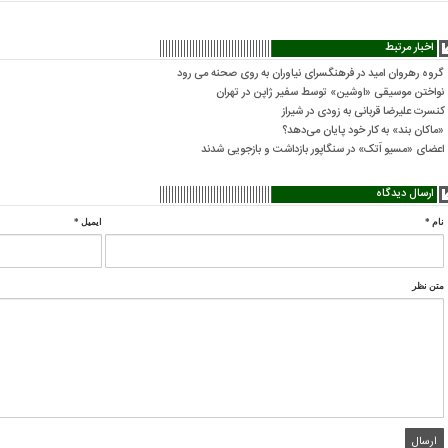
اخبار مرتبط
گروه رهروان امید در فرهنگسرای نیاوران به روی صحنه می رود
نواختن موسیقی «اوشین» توسط سفیر ژاپن در تهران
کنسرت علیرضا قربانی به زودی در شیراز
«ماکان بند» به کار خود پایان می‌دهد؟
اعضای «مسیو اَتک» در سنگاپور بازداشت و بازجویی شدند
ارسال دیدگاه
نام
*
ایمیل
*
متن نظر