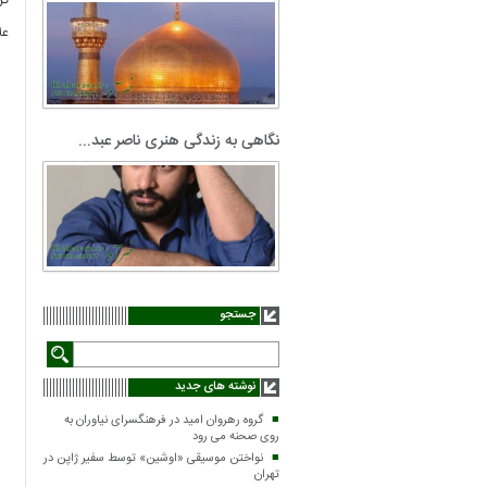
گر
عل
نگاهی به زندگی هنری ناصر عبد...
جستجو
نوشته های جدید
گروه رهروان امید در فرهنگسرای نیاوران به
روی صحنه می رود
نواختن موسیقی «اوشین» توسط سفیر ژاپن در
تهران