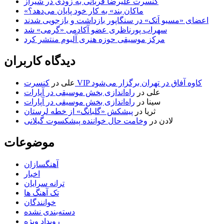
کنسرت علیرضا قربانی به زودی در شیراز
«ماکان بند» به کار خود پایان می‌دهد؟
اعضای «مسیو اَتک» در سنگاپور بازداشت و بازجویی شدند
سهراب پورناظری عضو آکادمی «گرمی» شد
مرکز موسیقی حوزه هنری آلبوم منتشر کرد
دیدگاه کاربران
کنسرت VIP کاوه آفاق در تهران برگزار می‌شود
علی
در
علی
در
راه‌اندازی بخش موسیقی در آپارات
سینا
در
راه‌اندازی بخش موسیقی در آپارات
ثریا
در
پیشکش «گلبانگ» از خطه لرستان
لادن
در
وخامت حال خواننده پیشکسوت گیلانی
موضوعات
آهنگسازان
اخبار
ترانه سرایان
تک آهنگ ها
خوانندگان
دسته‌بندی نشده
رویداد ویژه