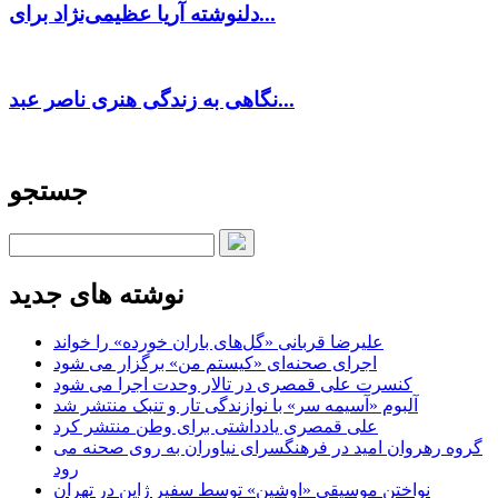
دلنوشته آریا عظیمی‌نژاد برای...
نگاهی به زندگی هنری ناصر عبد...
جستجو
نوشته های جدید
علیرضا قربانی «گل‌های باران خورده» را خواند
اجرای صحنه‌ای «کیستم من» برگزار می شود
کنسرت علی قمصری در تالار وحدت اجرا می شود
آلبوم «آسیمه سر» با نوازندگی تار و تنبک منتشر شد
علی قمصری یادداشتی برای وطن منتشر کرد
گروه رهروان امید در فرهنگسرای نیاوران به روی صحنه می
رود
نواختن موسیقی «اوشین» توسط سفیر ژاپن در تهران