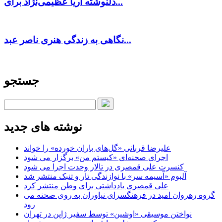
دلنوشته آریا عظیمی‌نژاد برای...
نگاهی به زندگی هنری ناصر عبد...
جستجو
نوشته های جدید
علیرضا قربانی «گل‌های باران خورده» را خواند
اجرای صحنه‌ای «کیستم من» برگزار می شود
کنسرت علی قمصری در تالار وحدت اجرا می شود
آلبوم «آسیمه سر» با نوازندگی تار و تنبک منتشر شد
علی قمصری یادداشتی برای وطن منتشر کرد
گروه رهروان امید در فرهنگسرای نیاوران به روی صحنه می
رود
نواختن موسیقی «اوشین» توسط سفیر ژاپن در تهران