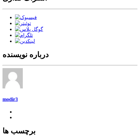
درباره نویسنده
modir3
برچسب ها