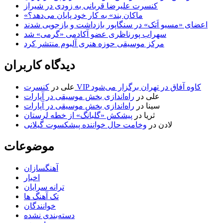
کنسرت علیرضا قربانی به زودی در شیراز
«ماکان بند» به کار خود پایان می‌دهد؟
اعضای «مسیو اَتک» در سنگاپور بازداشت و بازجویی شدند
سهراب پورناظری عضو آکادمی «گرمی» شد
مرکز موسیقی حوزه هنری آلبوم منتشر کرد
دیدگاه کاربران
کنسرت VIP کاوه آفاق در تهران برگزار می‌شود
علی
در
علی
در
راه‌اندازی بخش موسیقی در آپارات
سینا
در
راه‌اندازی بخش موسیقی در آپارات
ثریا
در
پیشکش «گلبانگ» از خطه لرستان
لادن
در
وخامت حال خواننده پیشکسوت گیلانی
موضوعات
آهنگسازان
اخبار
ترانه سرایان
تک آهنگ ها
خوانندگان
دسته‌بندی نشده