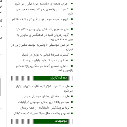
کت
اجرای صحنه‌ای «کیستم من» برگزار می شود
فر
کنسرت علی قمصری در تالار وحدت اجرا می
تح
شود
آلبوم «آسیمه سر» با نوازندگی تار و تنبک منتشر
شد
من
علی قمصری یادداشتی برای وطن منتشر کرد
گروه رهروان امید در فرهنگسرای نیاوران به
من
روی صحنه می رود
نواختن موسیقی «اوشین» توسط سفیر ژاپن در
تهران
کنسرت علیرضا قربانی به زودی در شیراز
«ماکان بند» به کار خود پایان می‌دهد؟
اعضای «مسیو اَتک» در سنگاپور بازداشت و
بازجویی شدند
دیدگاه کاربران
علی
در
کنسرت VIP کاوه آفاق در تهران برگزار
می‌شود
علی
در
راه‌اندازی بخش موسیقی در آپارات
سینا
در
راه‌اندازی بخش موسیقی در آپارات
ثریا
در
پیشکش «گلبانگ» از خطه لرستان
لادن
در
وخامت حال خواننده پیشکسوت گیلانی
موضوعات