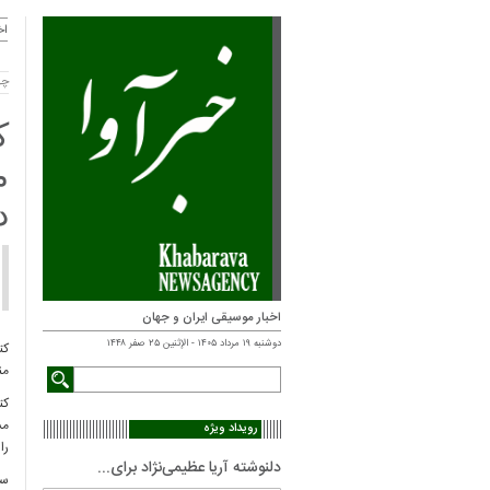
اخ
چهارشن
ک
م
د
اخبار موسیقی ایران و جهان
دوشنبه ۱۹ مرداد ۱۴۰۵ - الإثنين ۲۵ صفر ۱۴۴۸
کت
من
کت
مس
رویداد ویژه
را
دلنوشته آریا عظیمی‌نژاد برای...
سع