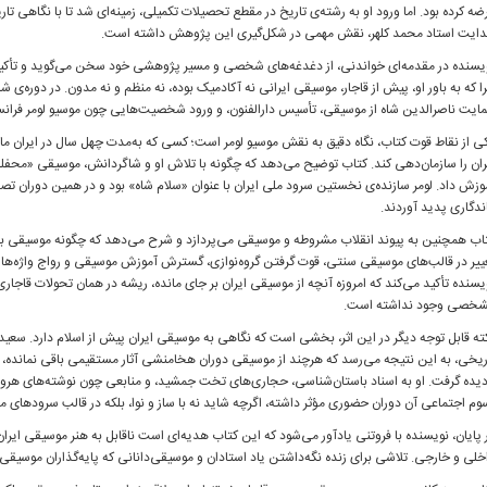
ضه کرده بود. اما ورود او به رشته‌ی تاریخ در مقطع تحصیلات تکمیلی، زمینه‌ای شد تا با نگاهی تا
ایت استاد محمد کلهر، نقش مهمی در شکل‌گیری این پژوهش داشته است.
یسنده در مقدمه‌ای خواندنی، از دغدغه‌های شخصی و مسیر پژوهشی خود سخن می‌گوید و تأکید م
ا که به باور او، پیش از قاجار، موسیقی ایرانی نه آکادمیک بوده، نه منظم و نه مدون. در دوره‌ی 
ایت ناصرالدین شاه از موسیقی، تأسیس دارالفنون، و ورود شخصیت‌هایی چون موسیو لومر فرا
ی از نقاط قوت کتاب، نگاه دقیق به نقش موسیو لومر است؛ کسی که به‌مدت چهل سال در ایران
ران را سازمان‌دهی کند. کتاب توضیح می‌دهد که چگونه با تلاش او و شاگردانش، موسیقی «محفل
وزش داد. لومر سازنده‌ی نخستین سرود ملی ایران با عنوان «سلام شاه» بود و در همین دوران تصنی
ندگاری پدید آوردند.
اب همچنین به پیوند انقلاب مشروطه و موسیقی می‌پردازد و شرح می‌دهد که چگونه موسیقی به اب
ییر در قالب‌های موسیقی سنتی، قوت گرفتن گروه‌نوازی، گسترش آموزش موسیقی و رواج واژه‌ها
یسنده تأکید می‌کند که امروزه آنچه از موسیقی ایران بر جای مانده، ریشه در همان تحولات قاجاری
خصی وجود نداشته است.
ته‌ قابل توجه دیگر در این اثر، بخشی است که نگاهی به موسیقی ایران پیش از اسلام دارد. سعید مل
ریخی، به این نتیجه می‌رسد که هرچند از موسیقی دوران هخامنشی آثار مستقیمی باقی نمانده، ام
دیده گرفت. او به اسناد باستان‌شناسی، حجاری‌های تخت جمشید، و منابعی چون نوشته‌های هرود
وم اجتماعی آن دوران حضوری مؤثر داشته، اگرچه شاید نه با ساز و نوا، بلکه در قالب سرودهای 
 پایان، نویسنده با فروتنی یادآور می‌شود که این کتاب هدیه‌ای است ناقابل به هنر موسیقی ایرا
خلی و خارجی. تلاشی برای زنده نگه‌داشتن یاد استادان و موسیقی‌دانانی که پایه‌گذاران موسیقی آ