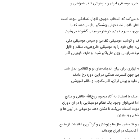
ریخی، موسیقی ایران را بازخوانی کند. همراهی و
ی‌کند که انتخاب دوره‌ی قاجار، تصادفی نبوده است.
شاهان قاجار اما، تحولی چشمگیر رخ می‌دهد که با
نسوی، مسیر جدیدی در هنر موسیقی گشوده می‌شود.
 ماند و کوشید موسیقی نظامی و سپس موسیقی ملی
ی» جای خود را به موسیقی «گروهی»، منظم و قابل
ف‌سرایانی چون علی‌اکبر شیدا و عارف قزوینی آثار
زاری برای بیان اندیشه‌های نو و انقلابی بدل شد.
یی چون کنسرت، همگی در این دوره رخ دادند.
 دارد و پیش از آن، آثار مکتوب و نظام آموزشی
ک با استناد به آثار مرحوم روح‌الله خالقی و منابع
ا نمی‌توان وجود یک نظام موسیقایی را در آن دوران
وت استناد می‌کند تا نشان دهد موسیقی در آیین‌ها و
مذهبی و موزون.
ن و نتیجه‌ی سال‌ها پژوهش و گردآوری اطلاعات از منابع
کادمیک در ایران بوده‌اند.