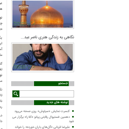
عر
هد
نو
چر
حم
نگاهی به زندگی هنری ناصر عبد...
یک
ای
آم
ما
کت
تغ
نو
مش
جستجو
نک
تا
نا
نوشته های جدید
رس
کنسرت‌ نمایش «سیاوش» روی صحنه می‌رود
در
دهمین فستیوال رقابتی پیانو «کلارا» برگزار می
دا
شود
علیرضا قربانی «گل‌های باران خورده» را خواند