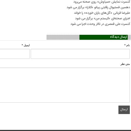
کنسرت‌ نمایش «سیاوش» روی صحنه می‌رود
دهمین فستیوال رقابتی پیانو «کلارا» برگزار می شود
علیرضا قربانی «گل‌های باران خورده» را خواند
اجرای صحنه‌ای «کیستم من» برگزار می شود
کنسرت علی قمصری در تالار وحدت اجرا می شود
ارسال دیدگاه
نام
*
ایمیل
*
متن نظر