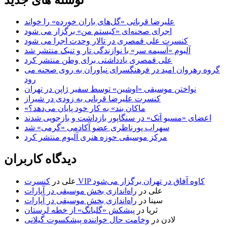
علیرضا قربانی «گل‌های باران خورده» را خواند
اجرای صحنه‌ای «کیستم من» برگزار می شود
کنسرت علی قمصری در تالار وحدت اجرا می شود
آلبوم «آسیمه سر» با نوازندگی تار و تنبک منتشر شد
علی قمصری یادداشتی برای وطن منتشر کرد
گروه رهروان امید در فرهنگسرای نیاوران به روی صحنه می
رود
نواختن موسیقی «اوشین» توسط سفیر ژاپن در تهران
کنسرت علیرضا قربانی به زودی در شیراز
«ماکان بند» به کار خود پایان می‌دهد؟
اعضای «مسیو اَتک» در سنگاپور بازداشت و بازجویی شدند
سهراب پورناظری عضو آکادمی «گرمی» شد
مرکز موسیقی حوزه هنری آلبوم منتشر کرد
دیدگاه کاربران
کنسرت VIP کاوه آفاق در تهران برگزار می‌شود
علی
در
علی
در
راه‌اندازی بخش موسیقی در آپارات
سینا
در
راه‌اندازی بخش موسیقی در آپارات
ثریا
در
پیشکش «گلبانگ» از خطه لرستان
لادن
در
وخامت حال خواننده پیشکسوت گیلانی