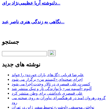
دلنوشته آریا عظیمی‌نژاد برای...
نگاهی به زندگی هنری ناصر عبد...
جستجو
نوشته های جدید
علیرضا قربانی «گل‌های باران خورده» را خواند
اجرای صحنه‌ای «کیستم من» برگزار می شود
کنسرت علی قمصری در تالار وحدت اجرا می شود
آلبوم «آسیمه سر» با نوازندگی تار و تنبک منتشر شد
علی قمصری یادداشتی برای وطن منتشر کرد
گروه رهروان امید در فرهنگسرای نیاوران به روی صحنه می
رود
نواختن موسیقی «اوشین» توسط سفیر ژاپن در تهران