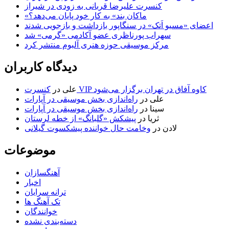
کنسرت علیرضا قربانی به زودی در شیراز
«ماکان بند» به کار خود پایان می‌دهد؟
اعضای «مسیو اَتک» در سنگاپور بازداشت و بازجویی شدند
سهراب پورناظری عضو آکادمی «گرمی» شد
مرکز موسیقی حوزه هنری آلبوم منتشر کرد
دیدگاه کاربران
کنسرت VIP کاوه آفاق در تهران برگزار می‌شود
علی
در
علی
در
راه‌اندازی بخش موسیقی در آپارات
سینا
در
راه‌اندازی بخش موسیقی در آپارات
ثریا
در
پیشکش «گلبانگ» از خطه لرستان
لادن
در
وخامت حال خواننده پیشکسوت گیلانی
موضوعات
آهنگسازان
اخبار
ترانه سرایان
تک آهنگ ها
خوانندگان
دسته‌بندی نشده