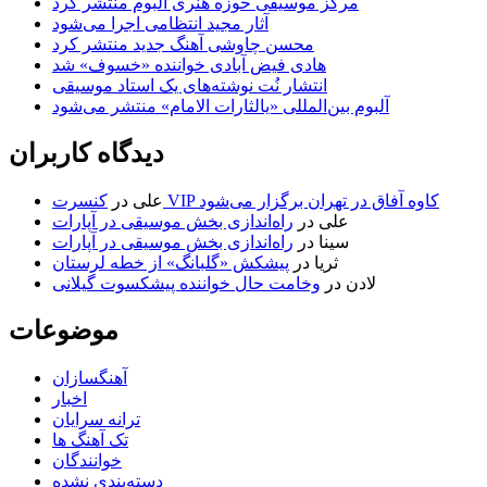
مرکز موسیقی حوزه هنری آلبوم منتشر کرد
آثار مجید انتظامی اجرا می‌شود
محسن چاوشی آهنگ جدید منتشر کرد
هادی فیض آبادی خواننده «خسوف» شد
انتشار نُت نوشته‌های یک استاد موسیقی
آلبوم بین‌المللی «یالثارات الامام» منتشر می‌شود
دیدگاه کاربران
کنسرت VIP کاوه آفاق در تهران برگزار می‌شود
علی
در
علی
در
راه‌اندازی بخش موسیقی در آپارات
سینا
در
راه‌اندازی بخش موسیقی در آپارات
ثریا
در
پیشکش «گلبانگ» از خطه لرستان
لادن
در
وخامت حال خواننده پیشکسوت گیلانی
موضوعات
آهنگسازان
اخبار
ترانه سرایان
تک آهنگ ها
خوانندگان
دسته‌بندی نشده