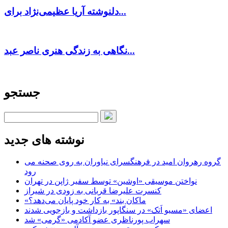
دلنوشته آریا عظیمی‌نژاد برای...
نگاهی به زندگی هنری ناصر عبد...
جستجو
نوشته های جدید
گروه رهروان امید در فرهنگسرای نیاوران به روی صحنه می
رود
نواختن موسیقی «اوشین» توسط سفیر ژاپن در تهران
کنسرت علیرضا قربانی به زودی در شیراز
«ماکان بند» به کار خود پایان می‌دهد؟
اعضای «مسیو اَتک» در سنگاپور بازداشت و بازجویی شدند
سهراب پورناظری عضو آکادمی «گرمی» شد