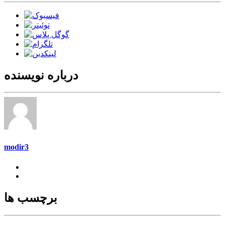
درباره نویسنده
modir3
برچسب ها