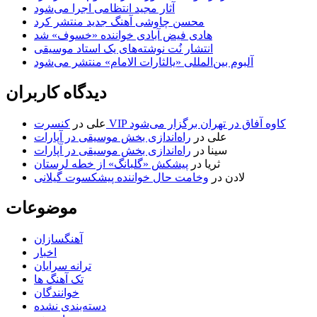
آثار مجید انتظامی اجرا می‌شود
محسن چاوشی آهنگ جدید منتشر کرد
هادی فیض آبادی خواننده «خسوف» شد
انتشار نُت نوشته‌های یک استاد موسیقی
آلبوم بین‌المللی «یالثارات الامام» منتشر می‌شود
دیدگاه کاربران
کنسرت VIP کاوه آفاق در تهران برگزار می‌شود
علی
در
علی
در
راه‌اندازی بخش موسیقی در آپارات
سینا
در
راه‌اندازی بخش موسیقی در آپارات
ثریا
در
پیشکش «گلبانگ» از خطه لرستان
لادن
در
وخامت حال خواننده پیشکسوت گیلانی
موضوعات
آهنگسازان
اخبار
ترانه سرایان
تک آهنگ ها
خوانندگان
دسته‌بندی نشده