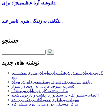
دلنوشته آریا عظیمی‌نژاد برای...
نگاهی به زندگی هنری ناصر عبد...
جستجو
نوشته های جدید
گروه رهروان امید در فرهنگسرای نیاوران به روی صحنه می
رود
نواختن موسیقی «اوشین» توسط سفیر ژاپن در تهران
کنسرت علیرضا قربانی به زودی در شیراز
«ماکان بند» به کار خود پایان می‌دهد؟
اعضای «مسیو اَتک» در سنگاپور بازداشت و بازجویی شدند
سهراب پورناظری عضو آکادمی «گرمی» شد
مرکز موسیقی حوزه هنری آلبوم منتشر کرد