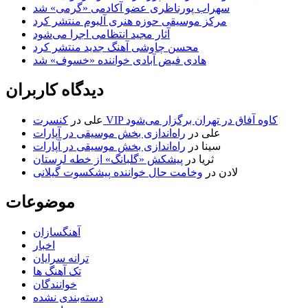
سهراب پورناظری عضو آکادمی «گرمی» شد
مرکز موسیقی حوزه هنری آلبوم منتشر کرد
آثار مجید انتظامی اجرا می‌شود
محسن چاوشی آهنگ جدید منتشر کرد
هادی فیض آبادی خواننده «خسوف» شد
دیدگاه کاربران
کنسرت VIP کاوه آفاق در تهران برگزار می‌شود
علی
در
علی
در
راه‌اندازی بخش موسیقی در آپارات
سینا
در
راه‌اندازی بخش موسیقی در آپارات
ثریا
در
پیشکش «گلبانگ» از خطه لرستان
لادن
در
وخامت حال خواننده پیشکسوت گیلانی
موضوعات
آهنگسازان
اخبار
ترانه سرایان
تک آهنگ ها
خوانندگان
دسته‌بندی نشده