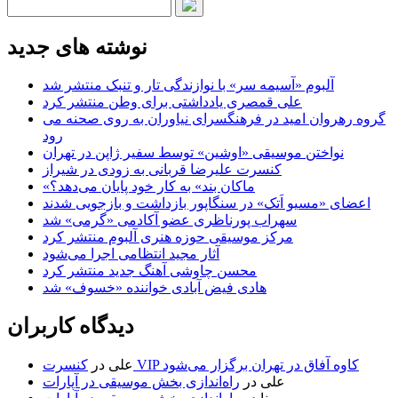
نوشته های جدید
آلبوم «آسیمه سر» با نوازندگی تار و تنبک منتشر شد
علی قمصری یادداشتی برای وطن منتشر کرد
گروه رهروان امید در فرهنگسرای نیاوران به روی صحنه می
رود
نواختن موسیقی «اوشین» توسط سفیر ژاپن در تهران
کنسرت علیرضا قربانی به زودی در شیراز
«ماکان بند» به کار خود پایان می‌دهد؟
اعضای «مسیو اَتک» در سنگاپور بازداشت و بازجویی شدند
سهراب پورناظری عضو آکادمی «گرمی» شد
مرکز موسیقی حوزه هنری آلبوم منتشر کرد
آثار مجید انتظامی اجرا می‌شود
محسن چاوشی آهنگ جدید منتشر کرد
هادی فیض آبادی خواننده «خسوف» شد
دیدگاه کاربران
کنسرت VIP کاوه آفاق در تهران برگزار می‌شود
علی
در
علی
در
راه‌اندازی بخش موسیقی در آپارات