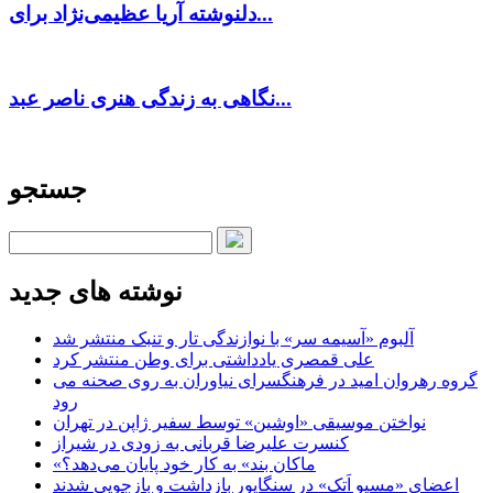
دلنوشته آریا عظیمی‌نژاد برای...
نگاهی به زندگی هنری ناصر عبد...
جستجو
نوشته های جدید
آلبوم «آسیمه سر» با نوازندگی تار و تنبک منتشر شد
علی قمصری یادداشتی برای وطن منتشر کرد
گروه رهروان امید در فرهنگسرای نیاوران به روی صحنه می
رود
نواختن موسیقی «اوشین» توسط سفیر ژاپن در تهران
کنسرت علیرضا قربانی به زودی در شیراز
«ماکان بند» به کار خود پایان می‌دهد؟
اعضای «مسیو اَتک» در سنگاپور بازداشت و بازجویی شدند