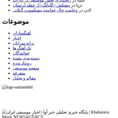
سینا
در
راه‌اندازی بخش موسیقی در آپارات
ثریا
در
پیشکش «گلبانگ» از خطه لرستان
لادن
در
وخامت حال خواننده پیشکسوت گیلانی
موضوعات
آهنگسازان
اخبار
ترانه سرایان
تک آهنگ ها
خوانندگان
دسته‌بندی نشده
رویداد ویژه
صفحه موسیقی
متفرقه
مقاله و تحلیل