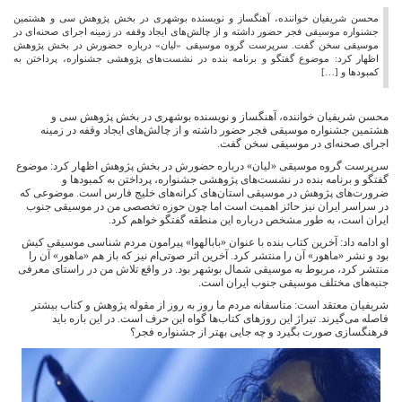
محسن شریفیان خواننده، آهنگساز و نویسنده بوشهری در بخش پژوهش سی و هشتمین
جشنواره موسیقی فجر حضور داشته و از چالش‌های ایجاد وقفه در زمینه اجرای صحنه‌ای در
موسیقی سخن گفت. سرپرست گروه‌ موسیقی «لیان» درباره حضورش در بخش پژوهش
اظهار کرد: موضوع گفتگو و برنامه بنده در نشست‌های پژوهشی جشنواره، پرداختن به
کمبودها و […]
محسن شریفیان خواننده، آهنگساز و نویسنده بوشهری در بخش پژوهش سی و
هشتمین جشنواره موسیقی فجر حضور داشته و از چالش‌های ایجاد وقفه در زمینه
اجرای صحنه‌ای در موسیقی سخن گفت.
سرپرست گروه‌ موسیقی «لیان» درباره حضورش در بخش پژوهش اظهار کرد: موضوع
گفتگو و برنامه بنده در نشست‌های پژوهشی جشنواره، پرداختن به کمبودها و
ضرورت‌های پژوهش در موسیقی استان‌های کرانه‌های خلیج فارس است. موضوعی که
در سراسر ایران نیز حائز اهمیت است اما چون حوزه تخصصی من در موسیقی جنوب
ایران است، به طور مشخص درباره این منطقه گفتگو خواهم کرد.
او ادامه داد: آخرین کتاب بنده با عنوان «بابالهوا» پیرامون مردم شناسی موسیقی کیش
بود و نشر «ماهور» آن را منتشر کرد. آخرین اثر صوتی‌ام نیز که باز هم «ماهور» آن را
منتشر کرد، مربوط به موسیقی شمال بوشهر بود. در ‌واقع تلاش من در راستای معرفی
جنبه‌های مختلف موسیقی جنوب ایران است.
شریفیان معتقد است: متاسفانه مردم ما روز به روز از مقوله پژوهش و کتاب بیشتر
فاصله می‌گیرند. تیراژ این روزهای کتاب‌ها گواه این حرف است. در این باره باید
فرهنگسازی صورت بگیرد و چه جایی بهتر از جشنواره فجر؟