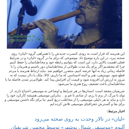
این هنرمند که قرار است به زودی کنسرت جدیدش را با همراهی گروه «لیان» روی
صحنه ببرد، در این باره توضیح داد: موضوعی که برای ما در گروه «لیان» و در شرایط
فعلی اهمیت بالایی دارد، این است که بتوانیم رابطه خود و مخاطبانمان را حفظ کنیم.
چرا که معتقدیم اگر برای یک مدت طولانی از مخاطبانمان دور باشیم و هنرمان را با
فاصله زمانی زیاد به آنها عرضه کنیم، متضرر خواهیم شد. نباید ارتباط هنرمند با مردم
قطع شود. موسیقی، هنر و البته احساسی که ما داریم، کالا، ملک یا دلار نیست که به
مرور به ارزش آن افزوده شود و قیمت آن افزایش پیدا کند. طولانی‌تر شدن فاصله ما با
مخاطبانمان باعث تضعیف روح هنری ما می‌شود.
شریفیان معتقد است: انسان‌ها در هر شرایط و اوضاعی به موسیقی احتیاج دارند. از
تولد تا مرگ، از بزم تا رزم، از شادی تا غم و… بنابراین موسیقی همیشه کارکرد خود را
دارد و نباید به هر دلیلی موسیقی را از مخاطب دریغ کنیم. ما برای نگه داشتن موسیقی و
برای بقا و گسترش جغرافیای موسیقی تلاش کرده ایم.
اخبار مرتبط:
«لیان» در تالار وحدت به روی صحنه می‌رود
آلبوم «موسیقی شمال بوشهر» توسط محسن شریفیان