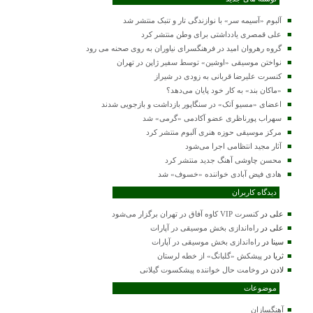
آلبوم «آسیمه سر» با نوازندگی تار و تنبک منتشر شد
علی قمصری یادداشتی برای وطن منتشر کرد
گروه رهروان امید در فرهنگسرای نیاوران به روی صحنه می رود
نواختن موسیقی «اوشین» توسط سفیر ژاپن در تهران
کنسرت علیرضا قربانی به زودی در شیراز
«ماکان بند» به کار خود پایان می‌دهد؟
اعضای «مسیو اَتک» در سنگاپور بازداشت و بازجویی شدند
سهراب پورناظری عضو آکادمی «گرمی» شد
مرکز موسیقی حوزه هنری آلبوم منتشر کرد
آثار مجید انتظامی اجرا می‌شود
محسن چاوشی آهنگ جدید منتشر کرد
هادی فیض آبادی خواننده «خسوف» شد
دیدگاه کاربران
علی
در
کنسرت VIP کاوه آفاق در تهران برگزار می‌شود
علی
در
راه‌اندازی بخش موسیقی در آپارات
سینا
در
راه‌اندازی بخش موسیقی در آپارات
ثریا
در
پیشکش «گلبانگ» از خطه لرستان
لادن
در
وخامت حال خواننده پیشکسوت گیلانی
موضوعات
آهنگسازان