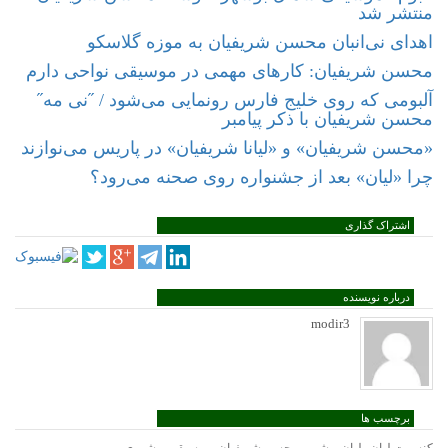
منتشر شد
اهدای نی‌انبان محسن شریفیان به موزه گلاسکو
محسن شریفیان: کارهای مهمی در موسیقی نواحی دارم
آلبومى که روى خلیج فارس رونمایى مى‌شود / ˝نى مه˝
محسن شریفیان با ذکر پیامبر
«محسن شریفیان» و «لیانا شریفیان» در پاریس می‌نوازند
چرا «لیان» بعد از جشنواره روی صحنه می‌رود؟
اشتراک گذاری
درباره نویسنده
modir3
برچسب ها
,
,
,