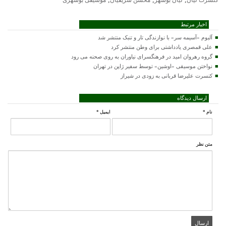
کنسرت لیان
لیان بوشهر
محسن شریفیان
موسیقی بوشهری
اخبار مرتبط
آلبوم «آسیمه سر» با نوازندگی تار و تنبک منتشر شد
علی قمصری یادداشتی برای وطن منتشر کرد
گروه رهروان امید در فرهنگسرای نیاوران به روی صحنه می رود
نواختن موسیقی «اوشین» توسط سفیر ژاپن در تهران
کنسرت علیرضا قربانی به زودی در شیراز
ارسال دیدگاه
نام
*
ایمیل
*
متن نظر