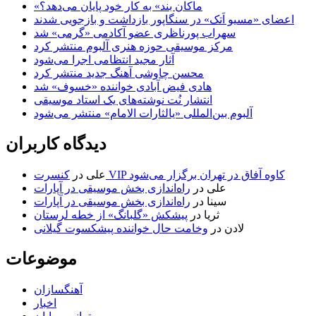
«ماکان بند» به کار خود پایان می‌دهد؟
اعضای «مسیو اَتک» در سنگاپور بازداشت و بازجویی شدند
سهراب پورناظری عضو آکادمی «گرمی» شد
مرکز موسیقی حوزه هنری آلبوم منتشر کرد
آثار مجید انتظامی اجرا می‌شود
محسن چاوشی آهنگ جدید منتشر کرد
هادی فیض آبادی خواننده «خسوف» شد
انتشار نُت نوشته‌های یک استاد موسیقی
آلبوم بین‌المللی «یالثارات الامام» منتشر می‌شود
دیدگاه کاربران
کنسرت VIP کاوه آفاق در تهران برگزار می‌شود
علی
در
علی
در
راه‌اندازی بخش موسیقی در آپارات
سینا
در
راه‌اندازی بخش موسیقی در آپارات
ثریا
در
پیشکش «گلبانگ» از خطه لرستان
لادن
در
وخامت حال خواننده پیشکسوت گیلانی
موضوعات
آهنگسازان
اخبار