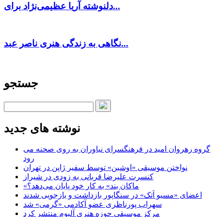
دلنوشته آریا عظیمی‌نژاد برای...
نگاهی به زندگی هنری ناصر عبد...
جستجو
نوشته های جدید
گروه رهروان امید در فرهنگسرای نیاوران به روی صحنه می
رود
نواختن موسیقی «اوشین» توسط سفیر ژاپن در تهران
کنسرت علیرضا قربانی به زودی در شیراز
«ماکان بند» به کار خود پایان می‌دهد؟
اعضای «مسیو اَتک» در سنگاپور بازداشت و بازجویی شدند
سهراب پورناظری عضو آکادمی «گرمی» شد
مرکز موسیقی حوزه هنری آلبوم منتشر کرد