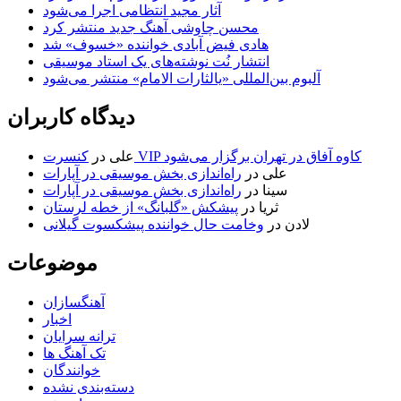
آثار مجید انتظامی اجرا می‌شود
محسن چاوشی آهنگ جدید منتشر کرد
هادی فیض آبادی خواننده «خسوف» شد
انتشار نُت نوشته‌های یک استاد موسیقی
آلبوم بین‌المللی «یالثارات الامام» منتشر می‌شود
دیدگاه کاربران
کنسرت VIP کاوه آفاق در تهران برگزار می‌شود
علی
در
علی
در
راه‌اندازی بخش موسیقی در آپارات
سینا
در
راه‌اندازی بخش موسیقی در آپارات
ثریا
در
پیشکش «گلبانگ» از خطه لرستان
لادن
در
وخامت حال خواننده پیشکسوت گیلانی
موضوعات
آهنگسازان
اخبار
ترانه سرایان
تک آهنگ ها
خوانندگان
دسته‌بندی نشده