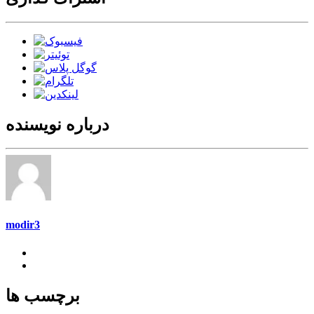
درباره نویسنده
modir3
برچسب ها