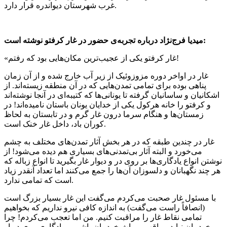
غرب شهرستان دیواندره قرار دارد.
میدیا فرج‌نژاد درباره تجربه‌ی حضور در غار کرفتو نوشته است:
«غار کرفتو یکی از عجیب‌ترین مکان‌هایی بود که رفتم!
غار در اواخر دوره مزوزوئیک از زیر آب خارج شده و از آن زمان
پناهی بوده برای تمامی تمدن‌هایی که در آن منطقه زیسته‌اند. از
اشکانیان و ساسانیان گرفته تا یونانی‌ها که کتیبه‌ای در آنجا نوشته‌اند
و کرفتو را خانه هرکول یکی از خدایان یونان باستان نامیده‌اند! در
زمستان‌ها و هنگام سرما درون غار گرم و در تابستان به لحاظ
کوران باد، داخل غار خنک است.
غار در چندین طبقه که در هر بخش آثار تمدن‌های مختلف به چشم
می‌خورد و البته آثار بی‌تمدنی‌های بسیاری هم دیده می‌شود! از
نوشتن انواع یادگاری‌ها بر روی در و دیوار غار بگیرید تا انواع زباله که
هر چند نگهبانان و دلسوزان آن‌ها را جمع می‌کنند اما تعداد آنقدر زیاد
است که تمامی ندارد.
با مسئول غار صحبت می‌کردم می‌گفت این غار بسیار بزرگ است
(انصافاً راست می‌گفت) به اندازه کافی نیرو نداریم که بخواهیم
تمامی نقاط غار را مراقبت کنیم. من اما تعجب می‌کردم! چرا
خودمان نباید مراقب میراث خودمان باشیم…یادگاری روی دیوار