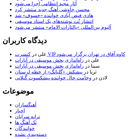
آثار مجید انتظامی اجرا می‌شود
محسن چاوشی آهنگ جدید منتشر کرد
هادی فیض آبادی خواننده «خسوف» شد
انتشار نُت نوشته‌های یک استاد موسیقی
آلبوم بین‌المللی «یالثارات الامام» منتشر می‌شود
دیدگاه کاربران
کنسرت VIP کاوه آفاق در تهران برگزار می‌شود
علی
در
علی
در
راه‌اندازی بخش موسیقی در آپارات
سینا
در
راه‌اندازی بخش موسیقی در آپارات
ثریا
در
پیشکش «گلبانگ» از خطه لرستان
لادن
در
وخامت حال خواننده پیشکسوت گیلانی
موضوعات
آهنگسازان
اخبار
ترانه سرایان
تک آهنگ ها
خوانندگان
دسته‌بندی نشده