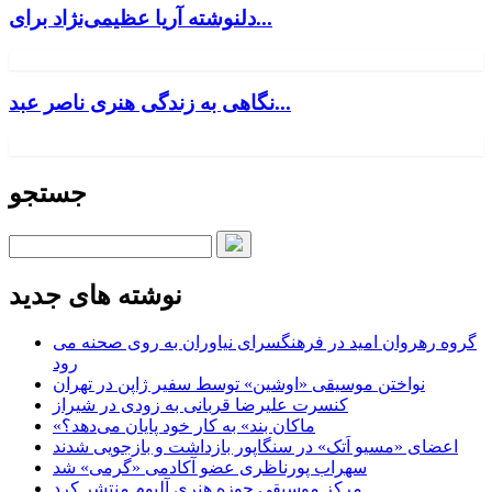
دلنوشته آریا عظیمی‌نژاد برای...
نگاهی به زندگی هنری ناصر عبد...
جستجو
نوشته های جدید
گروه رهروان امید در فرهنگسرای نیاوران به روی صحنه می
رود
نواختن موسیقی «اوشین» توسط سفیر ژاپن در تهران
کنسرت علیرضا قربانی به زودی در شیراز
«ماکان بند» به کار خود پایان می‌دهد؟
اعضای «مسیو اَتک» در سنگاپور بازداشت و بازجویی شدند
سهراب پورناظری عضو آکادمی «گرمی» شد
مرکز موسیقی حوزه هنری آلبوم منتشر کرد