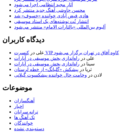
آثار مجید انتظامی اجرا می‌شود
محسن چاوشی آهنگ جدید منتشر کرد
هادی فیض آبادی خواننده «خسوف» شد
انتشار نُت نوشته‌های یک استاد موسیقی
آلبوم بین‌المللی «یالثارات الامام» منتشر می‌شود
دیدگاه کاربران
کنسرت VIP کاوه آفاق در تهران برگزار می‌شود
علی
در
علی
در
راه‌اندازی بخش موسیقی در آپارات
سینا
در
راه‌اندازی بخش موسیقی در آپارات
ثریا
در
پیشکش «گلبانگ» از خطه لرستان
لادن
در
وخامت حال خواننده پیشکسوت گیلانی
موضوعات
آهنگسازان
اخبار
ترانه سرایان
تک آهنگ ها
خوانندگان
دسته‌بندی نشده