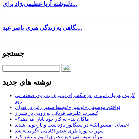
دلنوشته آریا عظیمی‌نژاد برای...
نگاهی به زندگی هنری ناصر عبد...
جستجو
نوشته های جدید
گروه رهروان امید در فرهنگسرای نیاوران به روی صحنه می
رود
نواختن موسیقی «اوشین» توسط سفیر ژاپن در تهران
کنسرت علیرضا قربانی به زودی در شیراز
«ماکان بند» به کار خود پایان می‌دهد؟
اعضای «مسیو اَتک» در سنگاپور بازداشت و بازجویی شدند
سهراب پورناظری عضو آکادمی «گرمی» شد
مرکز موسیقی حوزه هنری آلبوم منتشر کرد