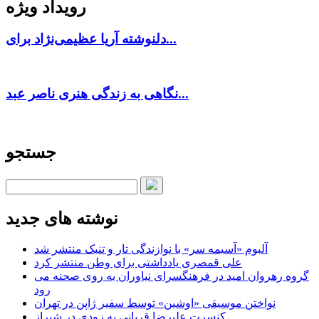
رویداد ویژه
دلنوشته آریا عظیمی‌نژاد برای...
نگاهی به زندگی هنری ناصر عبد...
جستجو
نوشته های جدید
آلبوم «آسیمه سر» با نوازندگی تار و تنبک منتشر شد
علی قمصری یادداشتی برای وطن منتشر کرد
گروه رهروان امید در فرهنگسرای نیاوران به روی صحنه می
رود
نواختن موسیقی «اوشین» توسط سفیر ژاپن در تهران
کنسرت علیرضا قربانی به زودی در شیراز