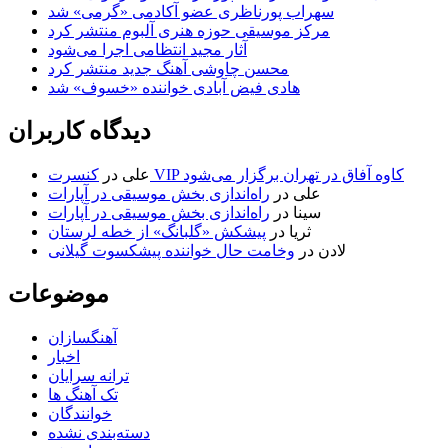
سهراب پورناظری عضو آکادمی «گرمی» شد
مرکز موسیقی حوزه هنری آلبوم منتشر کرد
آثار مجید انتظامی اجرا می‌شود
محسن چاوشی آهنگ جدید منتشر کرد
هادی فیض آبادی خواننده «خسوف» شد
دیدگاه کاربران
کنسرت VIP کاوه آفاق در تهران برگزار می‌شود
علی
در
علی
در
راه‌اندازی بخش موسیقی در آپارات
سینا
در
راه‌اندازی بخش موسیقی در آپارات
ثریا
در
پیشکش «گلبانگ» از خطه لرستان
لادن
در
وخامت حال خواننده پیشکسوت گیلانی
موضوعات
آهنگسازان
اخبار
ترانه سرایان
تک آهنگ ها
خوانندگان
دسته‌بندی نشده