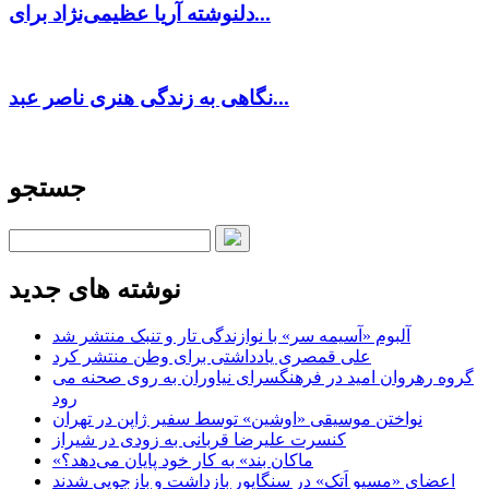
دلنوشته آریا عظیمی‌نژاد برای...
نگاهی به زندگی هنری ناصر عبد...
جستجو
نوشته های جدید
آلبوم «آسیمه سر» با نوازندگی تار و تنبک منتشر شد
علی قمصری یادداشتی برای وطن منتشر کرد
گروه رهروان امید در فرهنگسرای نیاوران به روی صحنه می
رود
نواختن موسیقی «اوشین» توسط سفیر ژاپن در تهران
کنسرت علیرضا قربانی به زودی در شیراز
«ماکان بند» به کار خود پایان می‌دهد؟
اعضای «مسیو اَتک» در سنگاپور بازداشت و بازجویی شدند