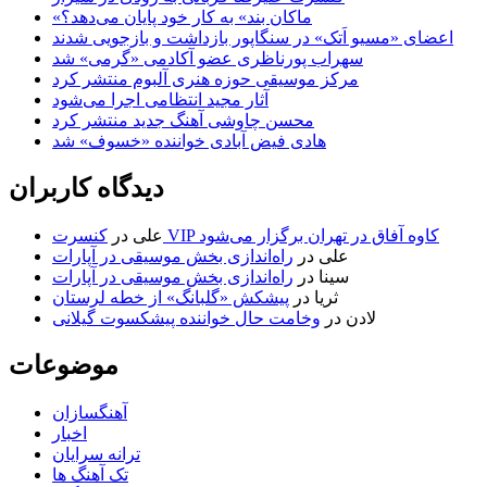
«ماکان بند» به کار خود پایان می‌دهد؟
اعضای «مسیو اَتک» در سنگاپور بازداشت و بازجویی شدند
سهراب پورناظری عضو آکادمی «گرمی» شد
مرکز موسیقی حوزه هنری آلبوم منتشر کرد
آثار مجید انتظامی اجرا می‌شود
محسن چاوشی آهنگ جدید منتشر کرد
هادی فیض آبادی خواننده «خسوف» شد
دیدگاه کاربران
کنسرت VIP کاوه آفاق در تهران برگزار می‌شود
علی
در
علی
در
راه‌اندازی بخش موسیقی در آپارات
سینا
در
راه‌اندازی بخش موسیقی در آپارات
ثریا
در
پیشکش «گلبانگ» از خطه لرستان
لادن
در
وخامت حال خواننده پیشکسوت گیلانی
موضوعات
آهنگسازان
اخبار
ترانه سرایان
تک آهنگ ها