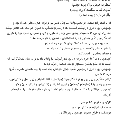
“
“( پرده چهارم)
مطرب خوش نوا
“
“(پرده پنجم)
مردی که نه میگفت
“
” ( پرده ششم)
بال در بال
که با اشعار ابو سعید ابوالخیر،مولانا،سیاوش کسرایی و ترانه های محلی همراه بود و
تهمورس پور ناظری در بیشتر قسمت ها در کنار نوازندگی به عنوان خواننده هم ظاهر میشد.
سه پرده ی اول که کنسرت _پرفورمنس بود با فضایی جدی و صمیمی همراه بود به طوری
که انگار نوارندگان به دور از دید تماشاگران مشغول به کار خود هستند.
در سه پرده ی بعدی سبک کاملا عوض شد،و در قطعه ای
با رقص سماعی توسط امیر حسین حسنی نیا همراه بود
و فضای زیبایی را ایجاد کرد.
“تهمورس و ما ” با اجرای ترانه ای پور شور کارشان را پایان دادند و در میان تماشاگرانی که
ایستاده به تشویقشان مشغول بودند صحنه را ترک کردند.
تهمورس پور ناظری در دومین شب اجرای خودش یک شب به یاد ماندنی همراه با گروه
خود که شامل :
تینا جامه‌گرمی (ویلن و پیانو)، نگار نوراد (ویلنسل)، آتنا اشتیاقی‌ (ویلنسل و کنترباس)،
حسین رضایی‌نیا (سازهای کوبه‌ای) و آرین کشیشی (کنترباس و گیتار باس) و خود
تهمورس پورناظری که تار،‌ سه‌تار، تنبور و برای نخستین بار دوتار مینواخت را به ارمغان
آوردند.
کارگردان هنری:رضا موسوی
صحنه گردان:توماج دانش بهزادی
موسیقی و طراح هنری : تهمورس پور ناظری