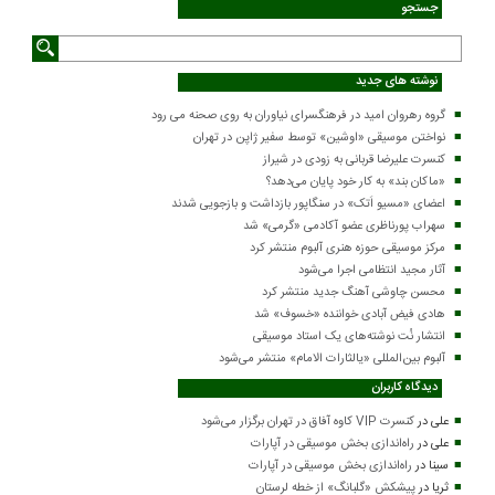
جستجو
نوشته های جدید
گروه رهروان امید در فرهنگسرای نیاوران به روی صحنه می رود
نواختن موسیقی «اوشین» توسط سفیر ژاپن در تهران
کنسرت علیرضا قربانی به زودی در شیراز
«ماکان بند» به کار خود پایان می‌دهد؟
اعضای «مسیو اَتک» در سنگاپور بازداشت و بازجویی شدند
سهراب پورناظری عضو آکادمی «گرمی» شد
مرکز موسیقی حوزه هنری آلبوم منتشر کرد
آثار مجید انتظامی اجرا می‌شود
محسن چاوشی آهنگ جدید منتشر کرد
هادی فیض آبادی خواننده «خسوف» شد
انتشار نُت نوشته‌های یک استاد موسیقی
آلبوم بین‌المللی «یالثارات الامام» منتشر می‌شود
دیدگاه کاربران
علی
در
کنسرت VIP کاوه آفاق در تهران برگزار می‌شود
علی
در
راه‌اندازی بخش موسیقی در آپارات
سینا
در
راه‌اندازی بخش موسیقی در آپارات
ثریا
در
پیشکش «گلبانگ» از خطه لرستان