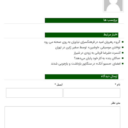
برچسب ها
اخبار مرتبط
گروه رهروان امید در فرهنگسرای نیاوران به روی صحنه می رود
نواختن موسیقی «اوشین» توسط سفیر ژاپن در تهران
کنسرت علیرضا قربانی به زودی در شیراز
«ماکان بند» به کار خود پایان می‌دهد؟
اعضای «مسیو اَتک» در سنگاپور بازداشت و بازجویی شدند
ارسال دیدگاه
نام
*
ایمیل
*
متن نظر