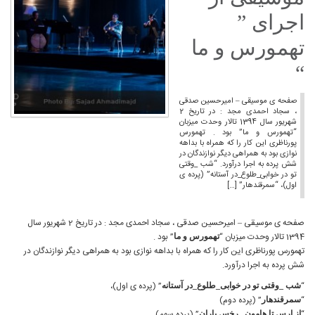
اجرای ”
تهمورس و ما
“
صفحه ی موسیقی – امیرحسین صدقی
، سجاد احمدی مجد : در تاریخ 2
شهریور سال 1394 تالار وحدت میزبان
“تهمورس و ما” بود . تهمورس
پورناظری این کار را که همراه با بداهه
نوازی بود به همراهی دیگر نوازندگان در
شش پرده به اجرا درآورد. “شب _وقتی
تو در خوابی_طلوع_در آستانه” (پرده ی
اول)، “سمرقندهار” […]
صفحه ی موسیقی – امیرحسین صدقی ، سجاد احمدی مجد : در تاریخ 2 شهریور سال
1394 تالار وحدت میزبان “
” بود .
تهمورس و ما
تهمورس پورناظری این کار را که همراه با بداهه نوازی بود به همراهی دیگر نوازندگان در
شش پرده به اجرا درآورد.
“
” (پرده ی اول)،
شب _وقتی تو در خوابی_طلوع_در آستانه
“
” (پرده دوم)
سمرقندهار
“
” (پرده سوم)
از ارس تا هامون_ رخس باران