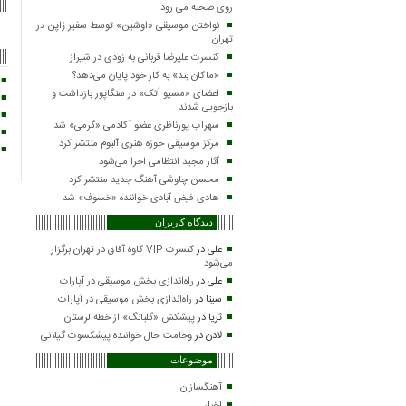
روی صحنه می رود
نواختن موسیقی «اوشین» توسط سفیر ژاپن در
تهران
کنسرت علیرضا قربانی به زودی در شیراز
«ماکان بند» به کار خود پایان می‌دهد؟
اعضای «مسیو اَتک» در سنگاپور بازداشت و
بازجویی شدند
سهراب پورناظری عضو آکادمی «گرمی» شد
مرکز موسیقی حوزه هنری آلبوم منتشر کرد
آثار مجید انتظامی اجرا می‌شود
محسن چاوشی آهنگ جدید منتشر کرد
هادی فیض آبادی خواننده «خسوف» شد
دیدگاه کاربران
علی
در
کنسرت VIP کاوه آفاق در تهران برگزار
می‌شود
علی
در
راه‌اندازی بخش موسیقی در آپارات
سینا
در
راه‌اندازی بخش موسیقی در آپارات
ثریا
در
پیشکش «گلبانگ» از خطه لرستان
لادن
در
وخامت حال خواننده پیشکسوت گیلانی
موضوعات
آهنگسازان