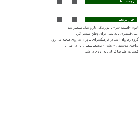
برچسب ها
اخبار مرتبط
آلبوم «آسیمه سر» با نوازندگی تار و تنبک منتشر شد
علی قمصری یادداشتی برای وطن منتشر کرد
گروه رهروان امید در فرهنگسرای نیاوران به روی صحنه می رود
نواختن موسیقی «اوشین» توسط سفیر ژاپن در تهران
کنسرت علیرضا قربانی به زودی در شیراز