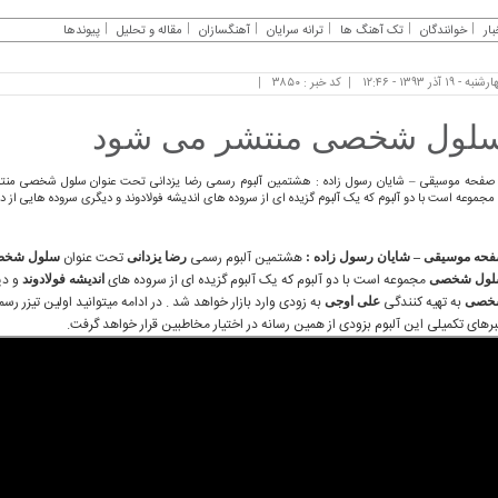
بار
خوانندگان
تک آهنگ ها
ترانه سرایان
آهنگسازان
مقاله و تحلیل
پیوندها
به - ۱۹ آذر ۱۳۹۳ - ۱۲:۴۶
کد خبر : ۳۸۵۰
لول شخصی منتشر می شود
صفحه موسیقی – شایان رسول زاده : هشتمین آلبوم رسمی رضا یزدانی تحت عنوان سلول شخصی منت
مجموعه است با دو آلبوم که یک آلبوم گزیده ای از سروده های اندیشه فولادوند و دیگری سروده هایی از دی
هشتمین آلبوم رسمی
تحت عنوان
حه موسیقی
–
شایان رسول زاده :
رضا یزدانی
سلول شخ
مجموعه است با دو آلبوم که یک آلبوم گزیده ای از سروده های
و دی
لول شخصی
اندیشه فولادوند
به تهیه کنندگی
به زودی وارد بازار خواهد شد . در ادامه میتوانید اولین تیزر 
خصی
علی اوجی
رهای تکمیلی این آلبوم بزودی از همین رسانه در اختیار مخاطبین قرار خواهد گرفت.