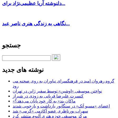
دلنوشته آریا عظیمی‌نژاد برای...
نگاهی به زندگی هنری ناصر عبد...
جستجو
نوشته های جدید
گروه رهروان امید در فرهنگسرای نیاوران به روی صحنه می
رود
نواختن موسیقی «اوشین» توسط سفیر ژاپن در تهران
کنسرت علیرضا قربانی به زودی در شیراز
«ماکان بند» به کار خود پایان می‌دهد؟
اعضای «مسیو اَتک» در سنگاپور بازداشت و بازجویی شدند
سهراب پورناظری عضو آکادمی «گرمی» شد
مرکز موسیقی حوزه هنری آلبوم منتشر کرد