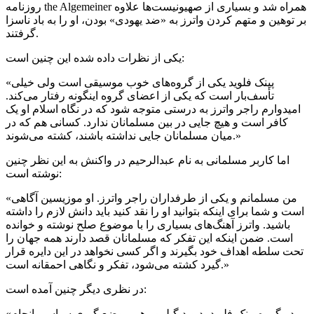
روزنامه the Algemeiner همراه شد و بسیاری از صهیونیست‌ها علاوه
بر توهین و متهم کردن واترز به «ضد یهودی» بودن، او را به باد ناسزا
گرفتند.
یکی از نظرات داده شده این چنین است:
«پینک فلوید یکی از گروه‌های خوب موسیقی است ولی خیلی
تأسف‌بار است که یکی از اعضای گروه اینگونه رفتار می‌کند.
امیدوارم راجر واترز به درستی متوجه شود که در نگاه اسلام او یک
کافر است و هیچ جایی در بین مسلمانان ندارد. کسانی هم که در
میان مسلمانان جایی نداشته باشند، کشته می‌شوند.»
اما کاربر مسلمانی به نام عبدالرحیم در واکنش به این نظر چنین
نوشته است:
«من مسلمانم و یکی از طرفداران راجر واترز. او موزیسین آگاهی
است و شما برای اینکه بتوانید او را نقد کنید باید دانش لازم را داشته
باشید. واترز آهنگ‌های بسیاری را با موضوع صلح نوشته و خوانده
است. ضمن اینکه این تفکر که مسلمانان قصد دارند همه جهان را
تحت سلطه اهداف خود بگیرند و اگر کسی نخواهد در این دایره قرار
گیرد کشته می‌شود، تفکر و نگاهی احمقانه است.»
در نظری دیگر چنین آمده است:
«در گروه پینک فلوید، دیوید گیلمور هم موضع گیری سیاسی انجام