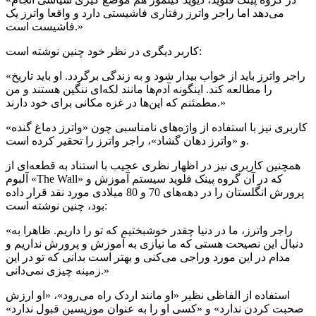
می‌دهد اما راجر واترز رفتاری فاشیستی دارد و واقعا واترز یک
فاشیست است.»
کاربر دیگری در نظر خود چنین نوشته است:
«راجر واترز باید از خواب بیدار شود و به زندگی برگردد. او باید تاریخ
را مطالعه کند. اینگونه آدم‌ها مانند لکه‌ای ننگین هستند و من
مطمئنم که این‌ها در غزه مکانی برای خود دارند.»
کاربری نیز با استفاده از واژه‌های نامناسبی چون «واترز دماغ گنده»
و «واترز دهان گشاد»، راجر واترز را تحقیر کرده است.
همچنین کاربری نیز در اظهار نظری عجیب با استناد به قطعه‌ای از
آلبوم «The Wall» که در آن گروه پینک فلوید سیستم آموزش و
پرورش انگلستان را در دهه‌های 70 و 80 میلادی مورد نقد قرار داده
بود، چنین نوشته است:
«راجر واترز، ما در دنیا چقدر خوشبختیم که تو را داریم. ظاهرا به
دنبال این نصیحت هستی که ما نیازی به آموزش و پرورش نداریم و
مدام در این مورد وراجی می‌کنی و بهتر است بدانی که تو در این
زمینه چیزی نمی‌دانی.»
استفاده از الفاظی نظیر «او مانند اردک راه می‌رود»، «او ارزش
صحبت کردن ندارد» و «کسی او را به عنوان موزیسین قبول ندارد»