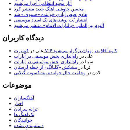
آثار مجید انتظامی اجرا می‌شود
محسن چاوشی آهنگ جدید منتشر کرد
هادی فیض آبادی خواننده «خسوف» شد
انتشار نُت نوشته‌های یک استاد موسیقی
آلبوم بین‌المللی «یالثارات الامام» منتشر می‌شود
دیدگاه کاربران
کنسرت VIP کاوه آفاق در تهران برگزار می‌شود
علی
در
علی
در
راه‌اندازی بخش موسیقی در آپارات
سینا
در
راه‌اندازی بخش موسیقی در آپارات
ثریا
در
پیشکش «گلبانگ» از خطه لرستان
لادن
در
وخامت حال خواننده پیشکسوت گیلانی
موضوعات
آهنگسازان
اخبار
ترانه سرایان
تک آهنگ ها
خوانندگان
دسته‌بندی نشده