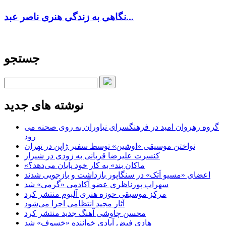
نگاهی به زندگی هنری ناصر عبد...
جستجو
نوشته های جدید
گروه رهروان امید در فرهنگسرای نیاوران به روی صحنه می
رود
نواختن موسیقی «اوشین» توسط سفیر ژاپن در تهران
کنسرت علیرضا قربانی به زودی در شیراز
«ماکان بند» به کار خود پایان می‌دهد؟
اعضای «مسیو اَتک» در سنگاپور بازداشت و بازجویی شدند
سهراب پورناظری عضو آکادمی «گرمی» شد
مرکز موسیقی حوزه هنری آلبوم منتشر کرد
آثار مجید انتظامی اجرا می‌شود
محسن چاوشی آهنگ جدید منتشر کرد
هادی فیض آبادی خواننده «خسوف» شد