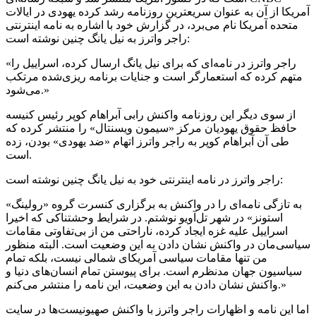
آمریکا از آن به عنوان سریعترین روزنامه رشد کرده یهودی در ایالات
متحده آمریکا نام می‌برد، در گزارش خود با اشاره به نامه‌ اینترنتی
راجر واترز به نیل یانگ چنین نوشته است:
«راجر واترز در نامه‌ای که برای نیل یانگ ارسال کرده، اسراییل را
متهم کرده که استعمارگر است و جنایات برنامه ریزی‌‌شده مرتکب
می‌شود.»
از سوی دیگر این روزنامه واکنش رابی آبراهام کوپر رئیس کنیسه
حافظ حقوق یهودیان مرکز «سیمون ویسنتال» را منتشر کرده که
طی آن آبراهام کوپر به راجر واترز اتهام «ضد یهودی» بودن، زده
است.
راجر واترز در نامه اینترنتی خود به نیل یانگ چنین نوشته است:
«به تازگی نامه‌ای را در واکنش به برگزاری کنسرت گروه «رولینگ
استونز» در شهر تل‌آویو نوشتم. در شرایط وحشتناکی که اخیرا
اسراییل علیه غزه ایجاد کرده، ناراحتی من از بی‌تفاوتی مقامات
سیاسی‌مان در واکنش نشان دادن به این وضعیت است. البته منظور
من تنها مقامات سیاسی آمریکای شمالی نیست، بلکه تمام
سیاسیون جهان مدنظرم است. برای پیوستن تمام انسان‌های دنیا و
واکنش نشان دادن به این وضعیت، این نامه را منتشر می‌کنم.»
اما این نامه و اظهارات راجر واترز با واکنش صهیونیست‌ها در سایت