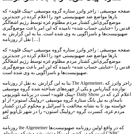
صفحه موسیقی : راجر واترز ستاره گروه موسیقی «پینک فلوید» که
بارها مواضع ضد صهیونیستی خود را اعلام کرده در جدیدترین
موضع‌گیری‌اش کشتار مردم مظلوم غزه توسط رژیم اشغالگر
قدس را «جنایتی حساب شده» نامیده که این امر باعث موضع‌گیری
صهیونیست‌ها و ناسزاگویی به وی شده است. بنا به این گزارش به
نقل از روزنامه […]
صفحه موسیقی : راجر واترز ستاره گروه موسیقی «پینک فلوید» که
بارها مواضع ضد صهیونیستی خود را اعلام کرده در جدیدترین
موضع‌گیری‌اش کشتار مردم مظلوم غزه توسط رژیم اشغالگر
قدس را «جنایتی حساب شده» نامیده که این امر باعث موضع‌گیری
صهیونیست‌ها و ناسزاگویی به وی شده است.
بنا به این گزارش به نقل از روزنامه The Algemeiner، راجر واترز که
نوازنده گیتارباس و یکی از چهره‌های شناخته شده گروه موسیقی
«پینک فلوید» است در برنامه تلویزیونی Daily Show اعلام کرد که در
نامه‌ای به نیل یانگ ستاره گروه موسیقی «رولینگ استونز» از او
خواسته بود تا به نشانه مخالفت با اسرائیل و محکوم کردن کشتار
مردم غزه، کنسرت گروه «رولینگ استون» را در شهر تل‌آویو لغو
کند.
روزنامه the Algemeiner که در واقع اولین روزنامه صهیونیست‌ها
است که در کشور آمریکا منتشر شد و شبکه رسانه‌ای CNBC