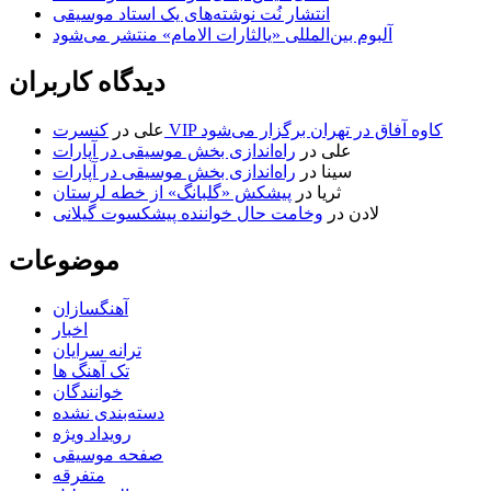
انتشار نُت نوشته‌های یک استاد موسیقی
آلبوم بین‌المللی «یالثارات الامام» منتشر می‌شود
دیدگاه کاربران
کنسرت VIP کاوه آفاق در تهران برگزار می‌شود
علی
در
علی
در
راه‌اندازی بخش موسیقی در آپارات
سینا
در
راه‌اندازی بخش موسیقی در آپارات
ثریا
در
پیشکش «گلبانگ» از خطه لرستان
لادن
در
وخامت حال خواننده پیشکسوت گیلانی
موضوعات
آهنگسازان
اخبار
ترانه سرایان
تک آهنگ ها
خوانندگان
دسته‌بندی نشده
رویداد ویژه
صفحه موسیقی
متفرقه